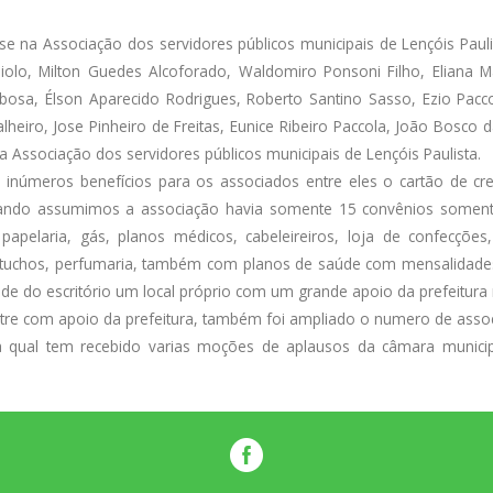
 na Associação dos servidores públicos municipais de Lençóis Paulist
niolo, Milton Guedes Alcoforado, Waldomiro Ponsoni Filho, Eliana M
arbosa, Élson Aparecido Rodrigues, Roberto Santino Sasso, Ezio Pacc
valheiro, Jose Pinheiro de Freitas, Eunice Ribeiro Paccola, João Bosco 
a Associação dos servidores públicos municipais de Lençóis Paulista.
 inúmeros benefícios para os associados entre eles o cartão de c
ando assumimos a associação havia somente 15 convênios somente
s, papelaria, gás, planos médicos, cabeleireiros, loja de confecçõ
artuchos, perfumaria, também com planos de saúde com mensalidades 
 do escritório um local próprio com um grande apoio da prefeitura 
re com apoio da prefeitura, também foi ampliado o numero de assoc
 na qual tem recebido varias moções de aplausos da câmara muni