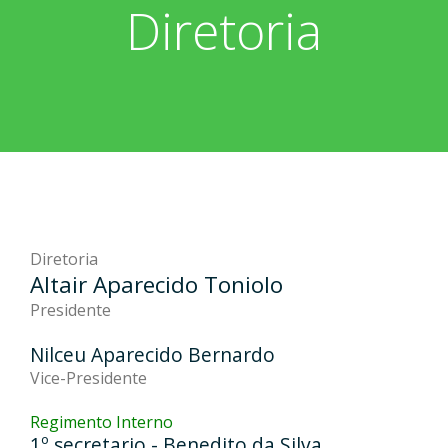
Diretoria
Associados
Fotos
Nossos Convênios
Aniversariantes
Notícias
Sobre
Boletim Informativo
Vídeos
Diretoria
Extrato do Cartão ASP
Nossa História
Diretoria
Altair Aparecido Toniolo
Presidente
Nilceu Aparecido Bernardo
Vice-Presidente
Regimento Interno
1º secretario - Benedito da Silva