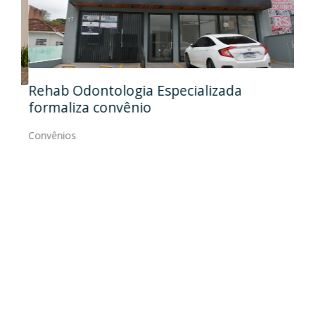
Ida
Rehab Odontologia Especializada
art
formaliza convênio
Con
Convênios