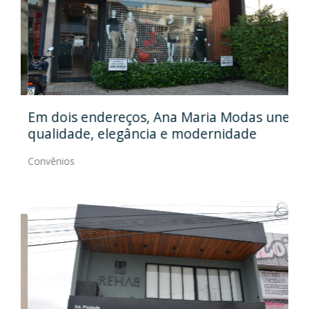
Em
gos
Em dois endereços, Ana Maria Modas une
Cia
qualidade, elegância e modernidade
Con
Convênios