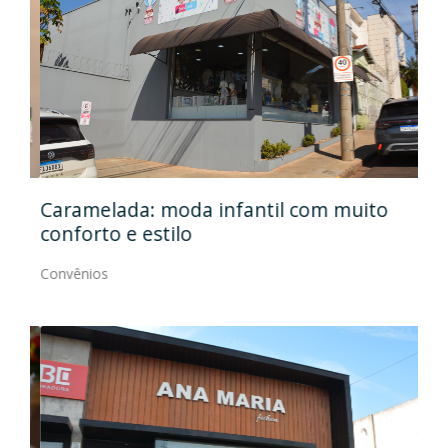
Caramelada: moda infantil com muito
Mas
conforto e estilo
Con
Convênios