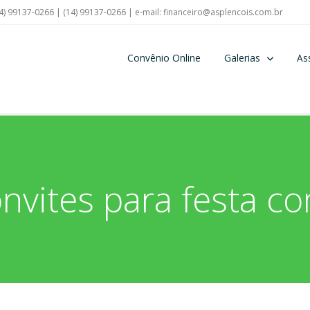
4) 99137-0266 | (14) 99137-0266 | e-mail:
financeiro@asplencois.com.br
Convênio Online
Galerias
As
nvites para festa c