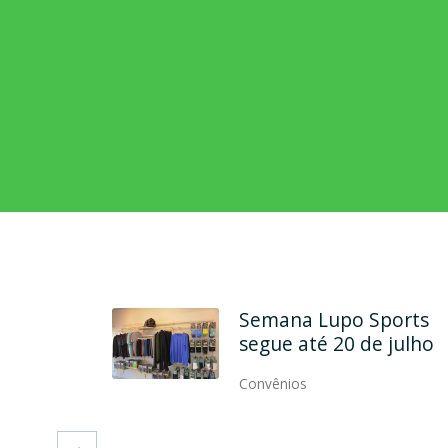
rcela
Semana Lupo Sports
até dez
segue até 20 de julho
artão ASP
Convênios