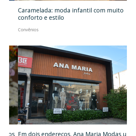
Caramelada: moda infantil com muito
Mas
conforto e estilo
Con
Convênios
Em
gos
Em dois endereços, Ana Maria Modas une
Cia