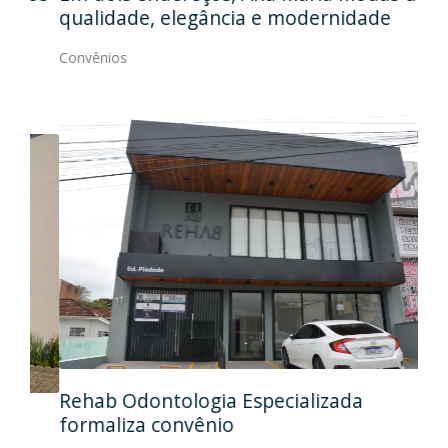
qualidade, elegância e modernidade
Con
Convênios
Ida
Rehab Odontologia Especializada
art
formaliza convênio
Con