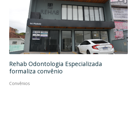
Ida
Rehab Odontologia Especializada
art
formaliza convênio
Con
Convênios