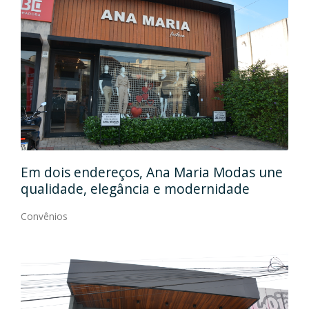
Em
gos
Em dois endereços, Ana Maria Modas une
Cia
qualidade, elegância e modernidade
Con
Convênios