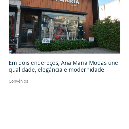
Em
gos
Em dois endereços, Ana Maria Modas une
Cia
qualidade, elegância e modernidade
Con
Convênios