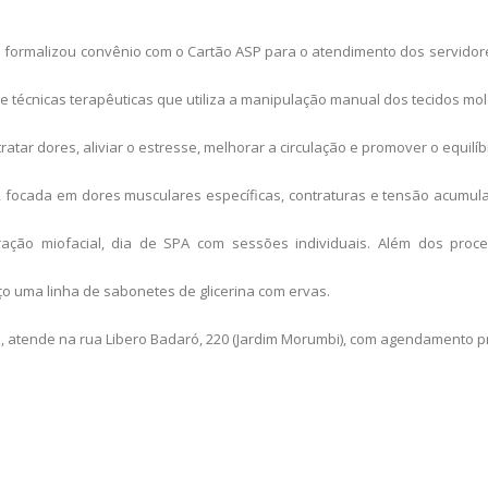
 formalizou convênio com o Cartão ASP para o atendimento dos servidor
 técnicas terapêuticas que utiliza a manipulação manual dos tecidos mo
ratar dores, aliviar o estresse, melhorar a circulação e promover o equilíbr
, focada
em dores musculares específicas, contraturas e tensão acumulad
ração miofacial, dia de SPA com sessões individuais. Além dos proc
 uma linha de sabonetes de glicerina com ervas.
 atende na rua Libero Badaró, 220 (Jardim Morumbi), com agendamento pr