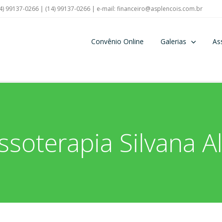
4) 99137-0266 | (14) 99137-0266 | e-mail:
financeiro@asplencois.com.br
Convênio Online
Galerias
As
soterapia Silvana A