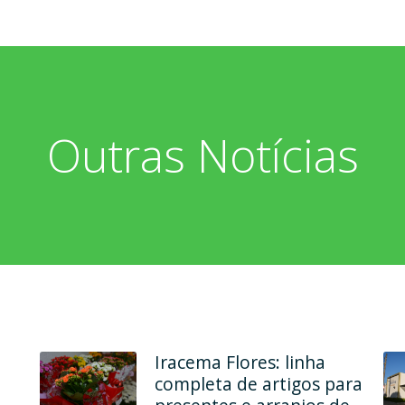
Outras Notícias
Em dois endereços, Ana
Maria Modas une