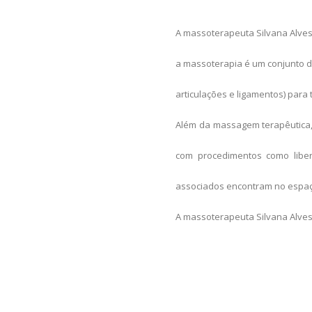
A massoterapeuta Silvana Alves
a massoterapia é um conjunto de
articulações e ligamentos) para t
Além da massagem terapêutica
com procedimentos como l
ibe
associados encontram no espaço
A massoterapeuta Silvana Alves,