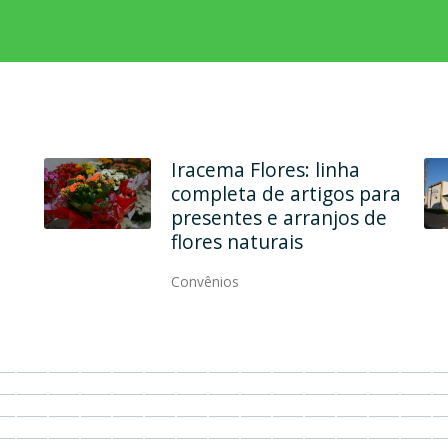
Em dois endereços, Ana
Maria Modas une
qualidade, elegância e
modernidade
Convênios