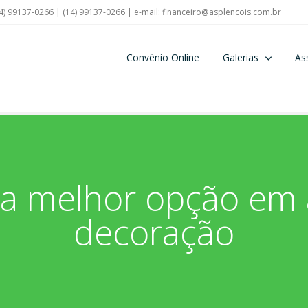
4) 99137-0266 | (14) 99137-0266 | e-mail:
financeiro@asplencois.com.br
Convênio Online
Galerias
As
ua melhor opção em a
decoração