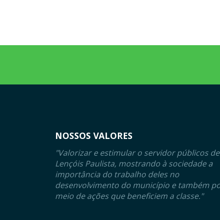
NOSSOS VALORES
"Valorizar e estimular o servidor públicos de
Lençóis Paulista, mostrando à sociedade a
importância do trabalho deles no
desenvolvimento do município e também p
meio de ações que beneficiem a classe."