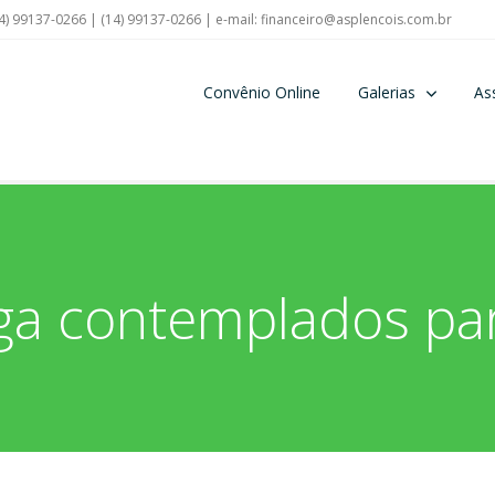
4) 99137-0266 | (14) 99137-0266 | e-mail:
financeiro@asplencois.com.br
Convênio Online
Galerias
As
ga contemplados pa