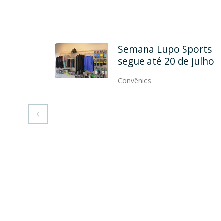
rcela
Semana Lupo Sports
até dez
segue até 20 de julho
artão ASP
Convênios
