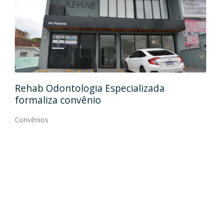
Ida
Rehab Odontologia Especializada
art
formaliza convênio
Con
Convênios