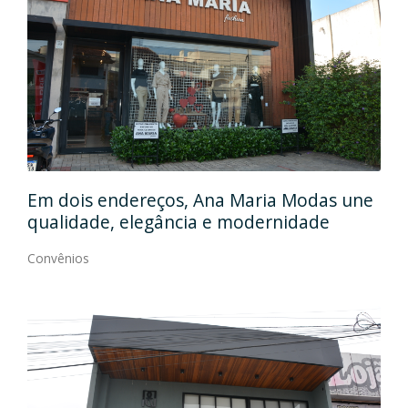
Em
gos
Em dois endereços, Ana Maria Modas une
Cia
qualidade, elegância e modernidade
Con
Convênios