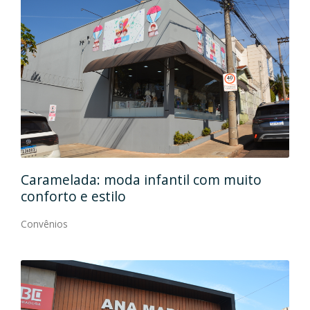
Caramelada: moda infantil com muito
Mas
conforto e estilo
Con
Convênios