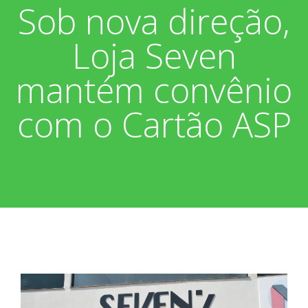
Sob nova direção,
Associados
Fotos
Loja Seven
Nossos Convênios
Aniversariantes
Notícias
mantém convênio
Sobre
Boletim Informativo
Vídeos
com o Cartão ASP
Diretoria
Extrato do Cartão ASP
Nossa História