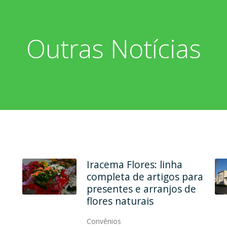
Outras Notícias
Em dois endereços, Ana
Maria Modas une
qualidade, elegância e
modernidade
Convênios