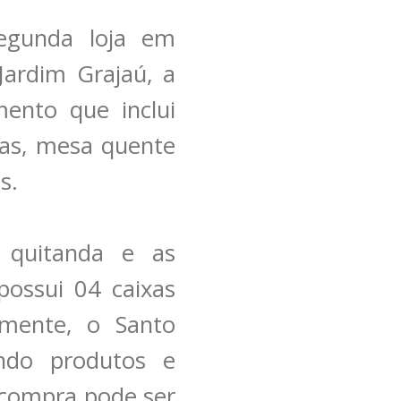
egunda loja em
 Jardim Grajaú, a
ento que inclui
das, mesa quente
os.
 quitanda e as
ossui 04 caixas
lmente, o Santo
endo produtos e
 compra pode ser