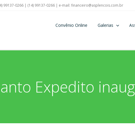
4) 99137-0266 | (14) 99137-0266 | e-mail:
financeiro@asplencois.com.br
Convênio Online
Galerias
As
nto Expedito inaug