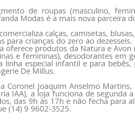
mento de roupas (masculino, feminin
randa Modas é a mais nova parceira d
omercializa calças, camisetas, blusas, 
as para crianças do zero ao dezesseis
ja oferece produtos da Natura e Avon 
inas e femininas), desodorantes em ge
linha especial infantil e para bebês,
gerie De Millus.
ua Coronel Joaquim Anselmo Martins,
aria IAA), a loja funciona de segunda a
dos, das 9h às 17h e não fecha para a
ue (14) 9 9602-3525.