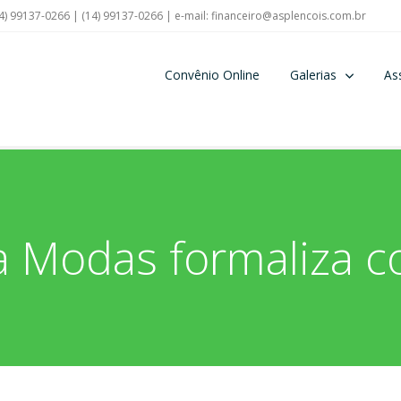
4) 99137-0266 | (14) 99137-0266 | e-mail:
financeiro@asplencois.com.br
Convênio Online
Galerias
As
a Modas formaliza c