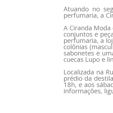
Atuando no seg
perfumaria, a Ci
A Ciranda Moda c
conjuntos e peç
perfumaria, a lo
colônias (mascul
sabonetes e uma 
cuecas Lupo e lin
Localizada na R
prédio da destil
18h, e aos sába
informações, lig