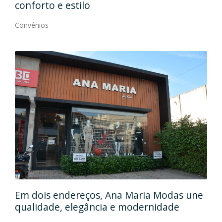
conforto e estilo
Con
Convênios
Em
gos
Em dois endereços, Ana Maria Modas une
Cia
qualidade, elegância e modernidade
Con