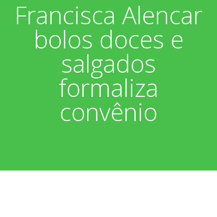
Francisca Alencar
Associados
Fotos
bolos doces e
Nossos Convênios
Aniversariantes
Notícias
salgados
Sobre
Boletim Informativo
Vídeos
formaliza
Diretoria
Extrato do Cartão ASP
convênio
Nossa História