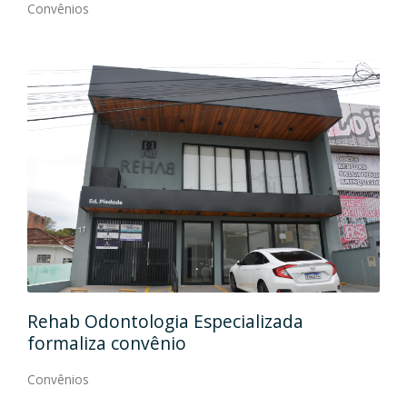
Convênios
Ida
Rehab Odontologia Especializada
art
formaliza convênio
Con
Convênios