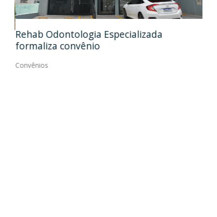
Ida
Rehab Odontologia Especializada
art
formaliza convênio
Con
Convênios