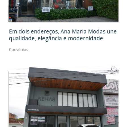
Em
gos
Em dois endereços, Ana Maria Modas une
Cia
qualidade, elegância e modernidade
Con
Convênios