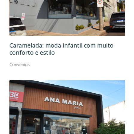
Caramelada: moda infantil com muito
Mas
conforto e estilo
Con
Convênios