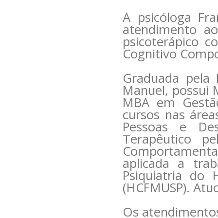
A psicóloga Fra
atendimento aos
psicoterápico c
Cognitivo Comp
Graduada pela I
Manuel, possui 
MBA em Gestão 
cursos nas áreas
Pessoas e Des
Terapêutico pe
Comportamenta
aplicada a tra
Psiquiatria do 
(HCFMUSP). Atuo
Os atendimentos 