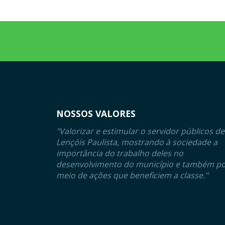
NOSSOS VALORES
"Valorizar e estimular o servidor públicos de
Lençóis Paulista, mostrando à sociedade a
importância do trabalho deles no
desenvolvimento do município e também p
meio de ações que beneficiem a classe."