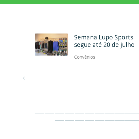
rcela
Semana Lupo Sports
até dez
segue até 20 de julho
artão ASP
Convênios
