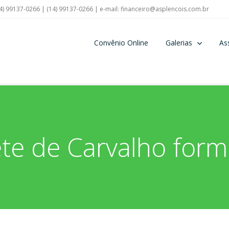
4) 99137-0266 | (14) 99137-0266 | e-mail:
financeiro@asplencois.com.br
Convênio Online
Galerias
As
iete de Carvalho form