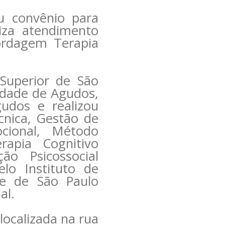
ou convênio para
liza atendimento
bordagem Terapia
 Superior de São
ldade de Agudos,
udos e realizou
écnica, Gestão de
cional, Método
rapia Cognitivo
o Psicossocial
lo Instituto de
ade de São Paulo
al.
localizada na rua