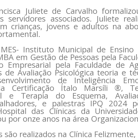
ncisca Juliete de Carvalho formaliz
 servidores associados. Juliete rea
om crianças, jovens e adultos na a
ortamental.
MES- Instituto Municipal de Ensino
MBA em Gestão de Pessoas pela Facu
Empresarial pela Faculdade de Ag
 de Avaliação Psicológica teoria e t
envolvimento de Inteligência Emo
la Certificação Ítalo Marsíli ®, Te
l e Terapia do Esquema, Avaliaçã
balhadores, e palestras IPQ 2024 pe
Hospital das Clínicas da Universid
u por onze anos na área Organizacion
são realizados na Clínica Felizmente, 