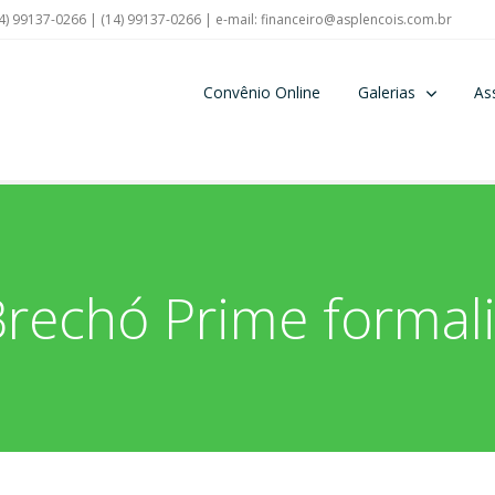
4) 99137-0266 | (14) 99137-0266 | e-mail:
financeiro@asplencois.com.br
Convênio Online
Galerias
As
Brechó Prime formal