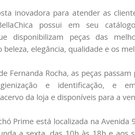
ta inovadora para atender as client
 BellaChica possui em seu catálo
ue disponibilizam peças das melh
 beleza, elegância, qualidade e os me
 de Fernanda Rocha, as peças passam
igienização e identificação, e e
acervo da loja e disponíveis para a ve
chó Prime está localizada na Avenida 9
unda a sexta, das 10h às 18h e aos 