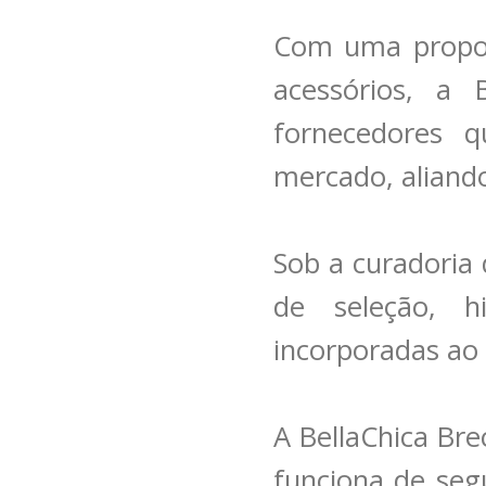
Com uma propos
acessórios, a
fornecedores q
mercado, aliando
Sob a curadoria
de seleção, h
incorporadas ao 
A BellaChica Bre
funciona de seg