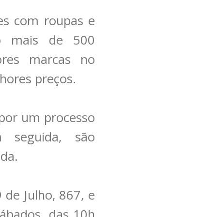
es com roupas e
go mais de 500
ores marcas no
lhores preços.
 por um processo
m seguida, são
nda.
 de Julho, 867, e
sábados, das 10h