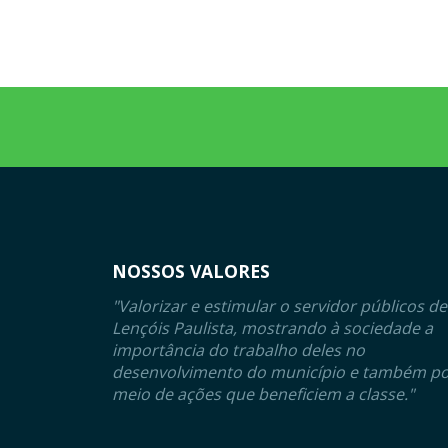
NOSSOS VALORES
"Valorizar e estimular o servidor públicos de
Lençóis Paulista, mostrando à sociedade a
importância do trabalho deles no
desenvolvimento do município e também p
meio de ações que beneficiem a classe."