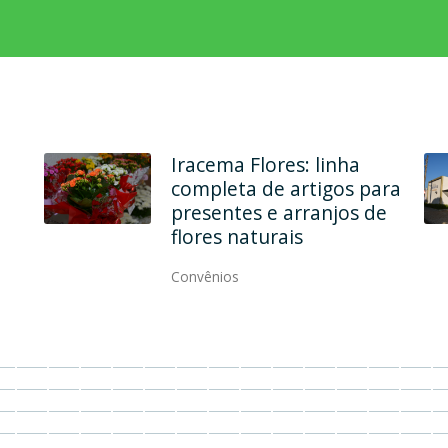
Em dois endereços, Ana
Maria Modas une
qualidade, elegância e
modernidade
Convênios