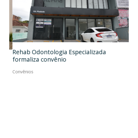
Ida
Rehab Odontologia Especializada
art
formaliza convênio
Con
Convênios