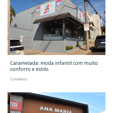
Caramelada: moda infantil com muito
Mas
conforto e estilo
Con
Convênios