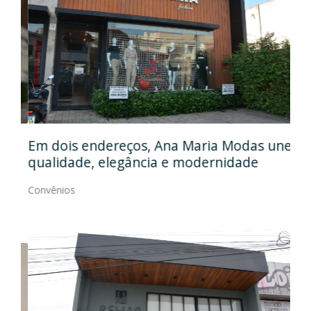
Em
gos
Em dois endereços, Ana Maria Modas une
Cia
qualidade, elegância e modernidade
Con
Convênios