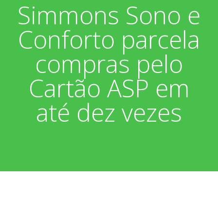
Simmons Sono e
Associados
Fotos
Conforto parcela
Nossos Convênios
Aniversariantes
Notícias
compras pelo
Sobre
Boletim Informativo
Vídeos
Cartão ASP em
Diretoria
Extrato do Cartão ASP
até dez vezes
Nossa História