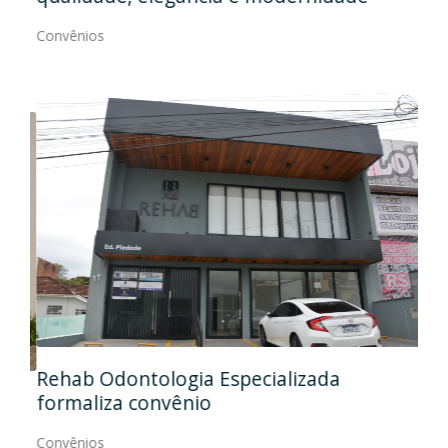
Con
Convênios
Ida
Rehab Odontologia Especializada
art
formaliza convênio
Con
Convênios