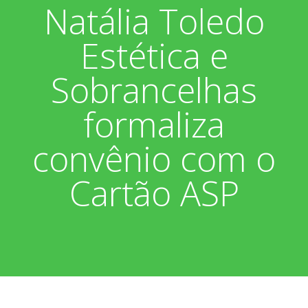
Natália Toledo
Associados
Fotos
Estética e
Nossos Convênios
Aniversariantes
Notícias
Sobrancelhas
Sobre
Boletim Informativo
Vídeos
formaliza
Diretoria
Extrato do Cartão ASP
convênio com o
Nossa História
Cartão ASP