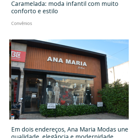
Caramelada: moda infantil com muito
Mas
conforto e estilo
Con
Convênios
Em
gos
Em dois endereços, Ana Maria Modas une
Cia
qualidade, elegância e modernidade