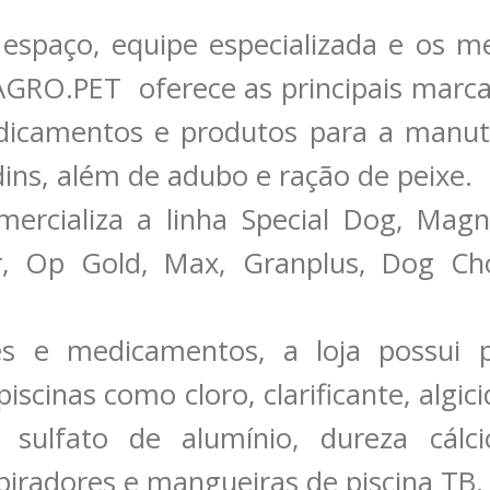
spaço, equipe especializada e os me
 AGRO.PET oferece as principais marca
edicamentos e produtos para a manut
rdins, além de adubo e ração de peixe.
rcializa a linha Special Dog, Magn
r, Op Gold, Max, Granplus, Dog C
s e medicamentos, a loja possui 
scinas como cloro, clarificante, algic
, sulfato de alumínio, dureza cálc
spiradores e mangueiras de piscina TB