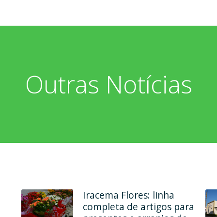
Outras Notícias
Em dois endereços, Ana
Maria Modas une