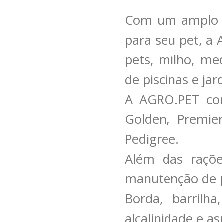
Com um amplo e
para seu pet, a
pets, milho, m
de piscinas e ja
A AGRO.PET come
Golden, Premie
Pedigree.
Além das raçõe
manutenção de pi
Borda, barrilha
alcalinidade e a