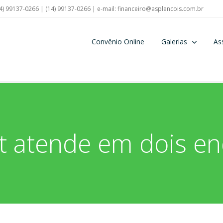
4) 99137-0266 | (14) 99137-0266 | e-mail:
financeiro@asplencois.com.br
Convênio Online
Galerias
As
t atende em dois e