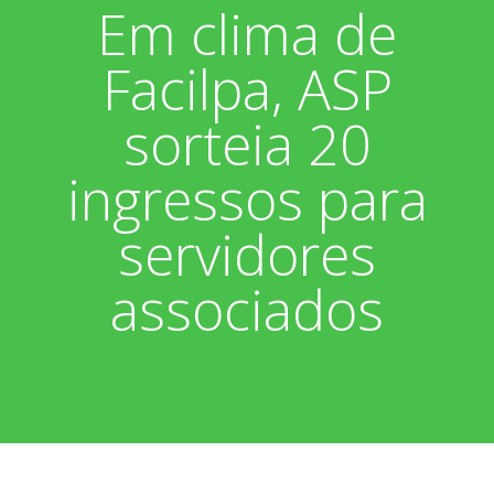
Em clima de
Associados
Fotos
Facilpa, ASP
Nossos Convênios
Aniversariantes
Notícias
sorteia 20
Sobre
Boletim Informativo
Vídeos
ingressos para
Diretoria
Extrato do Cartão ASP
servidores
Nossa História
associados