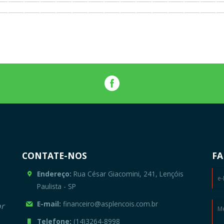
CONTATE-NOS
FA
Endereço:
Rua César Giacomini, 241, Lençóis
Paulista - SP
E-mail:
financeiro@asplencois.com.br
or
Telefone:
(14)3264-8998