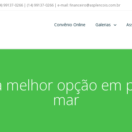
4) 99137-0266 | (14) 99137-0266 | e-mail:
financeiro@asplencois.com.br
Convênio Online
Galerias
As
 melhor opção em p
mar