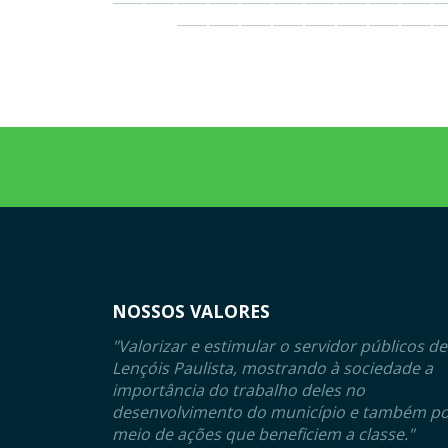
NOSSOS VALORES
"Valorizar e estimular o servidor públicos de
Lençóis Paulista, mostrando à sociedade a
importância do trabalho deles no
desenvolvimento do município e também p
meio de ações que beneficiem a classe."