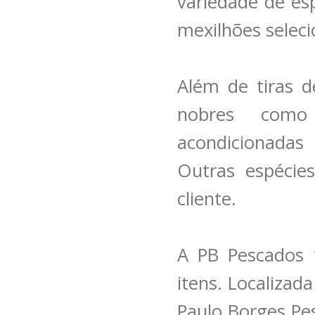
variedade de es
mexilhões seleci
Além de tiras d
nobres como
acondicionadas 
Outras espéci
cliente.
A PB Pescados 
itens. Localizad
Paulo Borges Pe