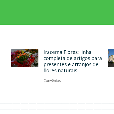
Em dois endereços, Ana
Maria Modas une
qualidade, elegância e
modernidade
Convênios