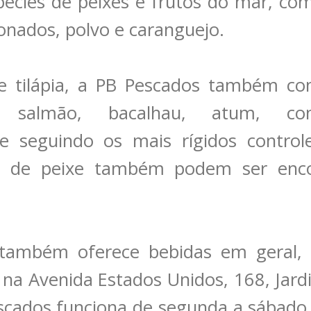
pécies de peixes e frutos do mar, com
onados, polvo e caranguejo.
e tilápia, a PB Pescados também com
 salmão, bacalhau, atum, co
e seguindo os mais rígidos control
es de peixe também podem ser enc
também oferece bebidas em geral, 
a na Avenida Estados Unidos, 168, Jar
scados funciona de segunda a sábado,