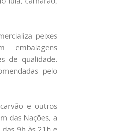
o lula, camarão,
ercializa peixes
m embalagens
es de qualidade.
omendadas pelo
carvão e outros
dim das Nações, a
 das 9h às 21h e