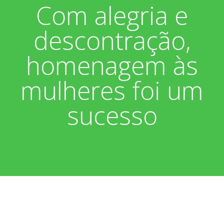
Com alegria e
Associados
Fotos
descontração,
Nossos Convênios
Aniversariantes
Notícias
homenagem às
Sobre
Boletim Informativo
Vídeos
mulheres foi um
Diretoria
Extrato do Cartão ASP
sucesso
Nossa História