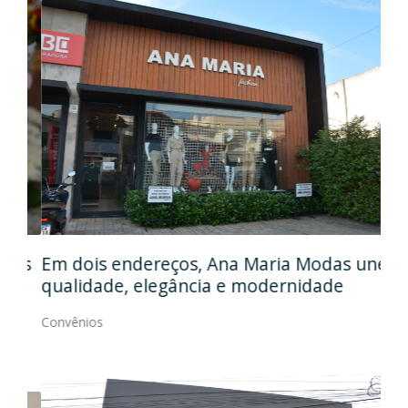
Em
gos
Em dois endereços, Ana Maria Modas une
Cia
qualidade, elegância e modernidade
Con
Convênios