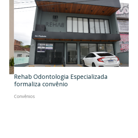
Ida
Rehab Odontologia Especializada
art
formaliza convênio
Con
Convênios