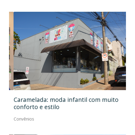
Caramelada: moda infantil com muito
Mas
conforto e estilo
Con
Convênios