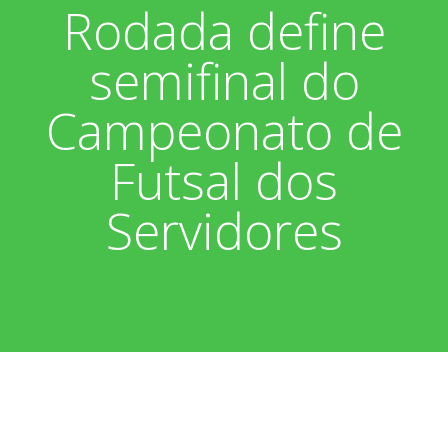
Rodada define
Associados
Fotos
semifinal do
Nossos Convênios
Aniversariantes
Notícias
Campeonato de
Sobre
Boletim Informativo
Vídeos
Futsal dos
Diretoria
Extrato do Cartão ASP
Servidores
Nossa História