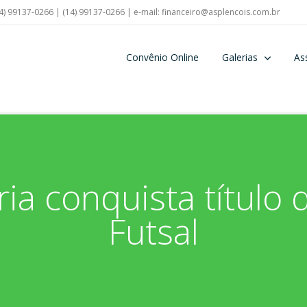
4) 99137-0266 | (14) 99137-0266 | e-mail:
financeiro@asplencois.com.br
Convênio Online
Galerias
As
ia conquista título d
Futsal