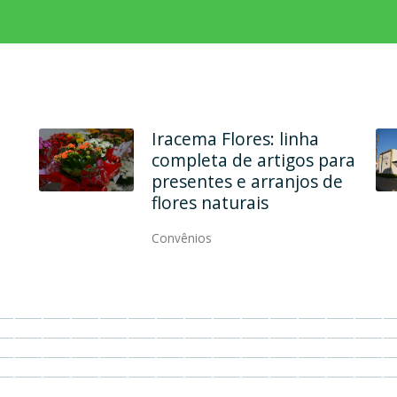
Em dois endereços, Ana
Maria Modas une
qualidade, elegância e
modernidade
Convênios