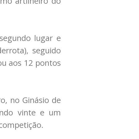
omo artilheiro do
segundo lugar e
errota), seguido
ou aos 12 pontos
ro, no Ginásio de
zando vinte e um
e competição.