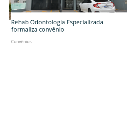
Ida
Rehab Odontologia Especializada
art
formaliza convênio
Con
Convênios