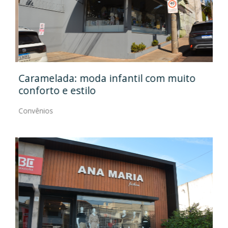
Caramelada: moda infantil com muito
Mas
conforto e estilo
Con
Convênios