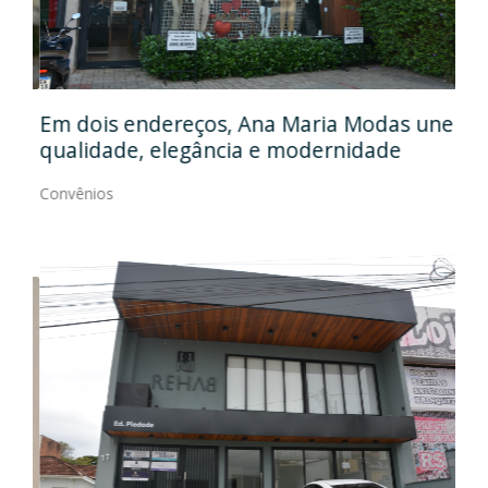
Em
gos
Em dois endereços, Ana Maria Modas une
Cia
qualidade, elegância e modernidade
Con
Convênios