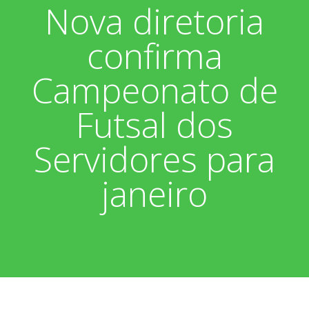
Nova diretoria
Associados
Fotos
confirma
Nossos Convênios
Aniversariantes
Notícias
Campeonato de
Sobre
Boletim Informativo
Vídeos
Futsal dos
Diretoria
Extrato do Cartão ASP
Servidores para
Nossa História
janeiro