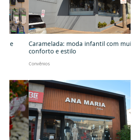
Caramelada: moda infantil com muito
Mas
conforto e estilo
Con
Convênios