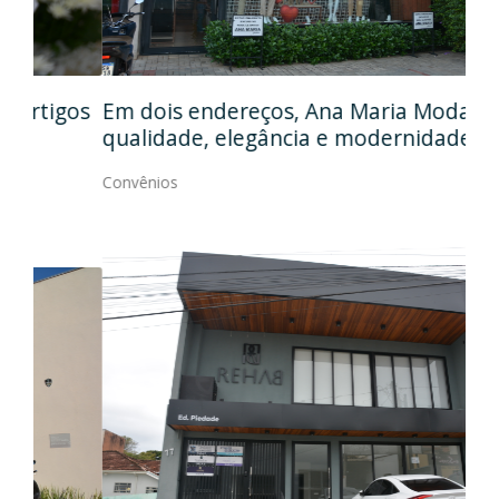
Em
gos
Em dois endereços, Ana Maria Modas une
Cia
qualidade, elegância e modernidade
Con
Convênios