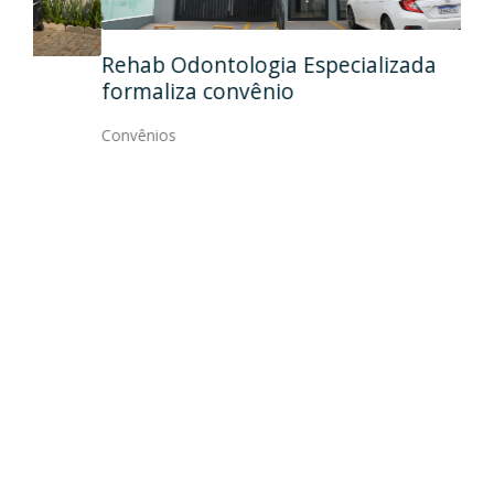
Ida
Rehab Odontologia Especializada
art
formaliza convênio
Con
Convênios