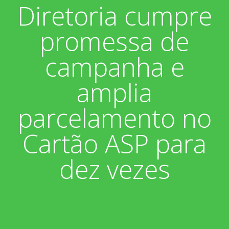
Diretoria cumpre
Associados
Fotos
promessa de
Nossos Convênios
Aniversariantes
Notícias
campanha e
Sobre
Boletim Informativo
Vídeos
amplia
Diretoria
Extrato do Cartão ASP
parcelamento no
Nossa História
Cartão ASP para
dez vezes