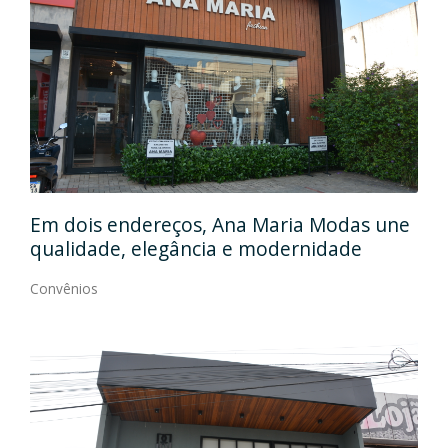
Em
gos
Em dois endereços, Ana Maria Modas une
Cia
qualidade, elegância e modernidade
Con
Convênios