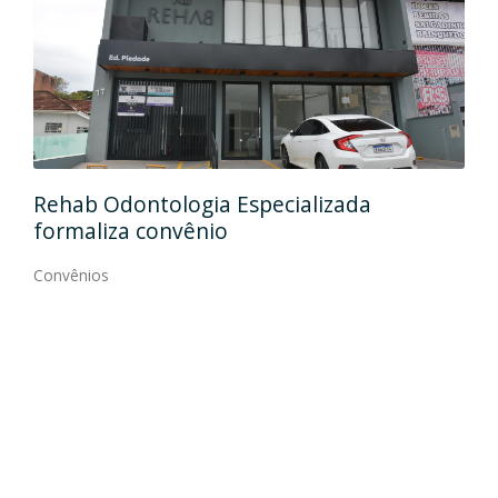
Ida
Rehab Odontologia Especializada
art
formaliza convênio
Con
Convênios