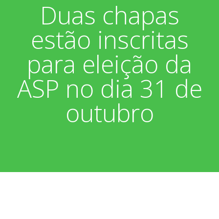
Duas chapas
Associados
Fotos
estão inscritas
Nossos Convênios
Aniversariantes
Notícias
para eleição da
Sobre
Boletim Informativo
Vídeos
ASP no dia 31 de
Diretoria
Extrato do Cartão ASP
outubro
Nossa História