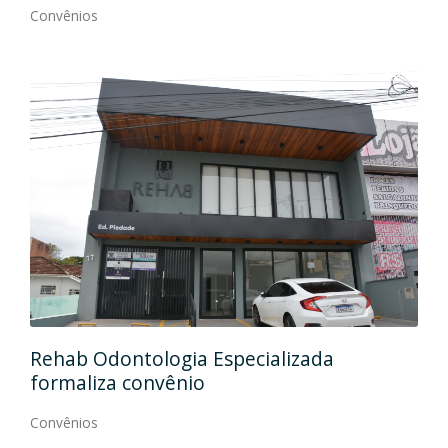
Convênios
Ida
Rehab Odontologia Especializada
art
formaliza convênio
Con
Convênios