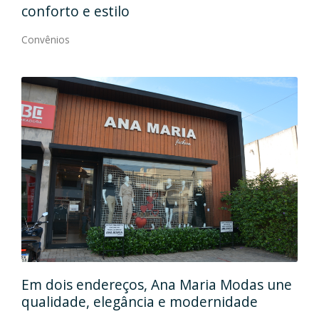
conforto e estilo
Con
Convênios
Em
gos
Em dois endereços, Ana Maria Modas une
Cia
qualidade, elegância e modernidade
Con