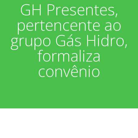
GH Presentes,
Associados
Fotos
pertencente ao
Nossos Convênios
Aniversariantes
Notícias
grupo Gás Hidro,
Sobre
Boletim Informativo
Vídeos
formaliza
Diretoria
Extrato do Cartão ASP
convênio
Nossa História