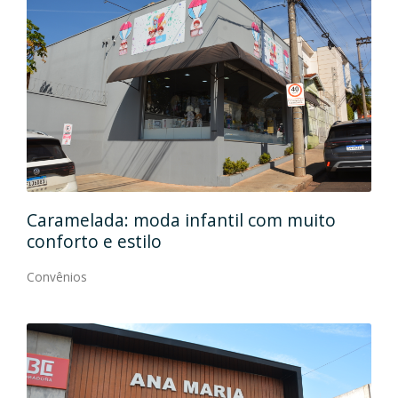
Caramelada: moda infantil com muito
Mas
conforto e estilo
Con
Convênios