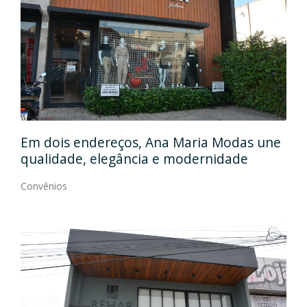
Em
gos
Em dois endereços, Ana Maria Modas une
Cia
qualidade, elegância e modernidade
Con
Convênios