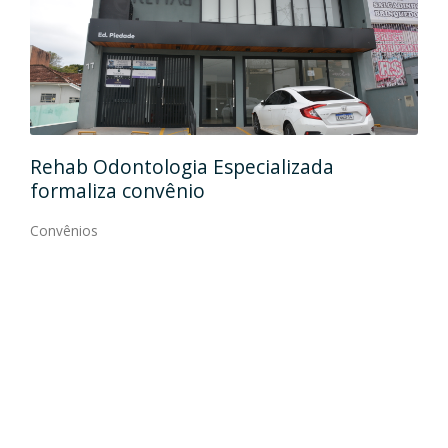
Ida
Rehab Odontologia Especializada
art
formaliza convênio
Con
Convênios