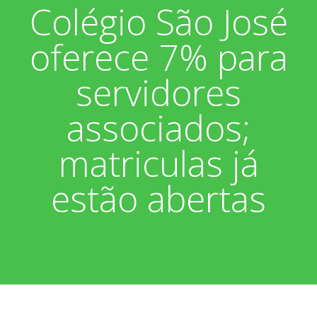
Colégio São José
Associados
Fotos
oferece 7% para
Nossos Convênios
Aniversariantes
Notícias
servidores
Sobre
Boletim Informativo
Vídeos
associados;
Diretoria
Extrato do Cartão ASP
matriculas já
Nossa História
estão abertas