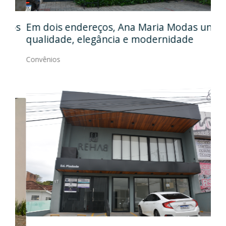
Em
gos
Em dois endereços, Ana Maria Modas une
Cia
qualidade, elegância e modernidade
Con
Convênios
Ida