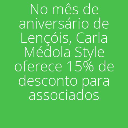
No mês de
Associados
Fotos
aniversário de
Nossos Convênios
Aniversariantes
Notícias
Lençóis, Carla
Sobre
Boletim Informativo
Vídeos
Médola Style
Diretoria
Extrato do Cartão ASP
oferece 15% de
Nossa História
desconto para
associados