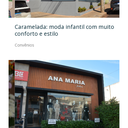
Caramelada: moda infantil com muito
Mas
conforto e estilo
Con
Convênios