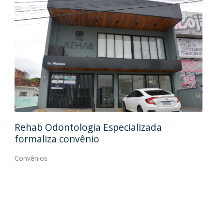
Ida
Rehab Odontologia Especializada
art
formaliza convênio
Con
Convênios