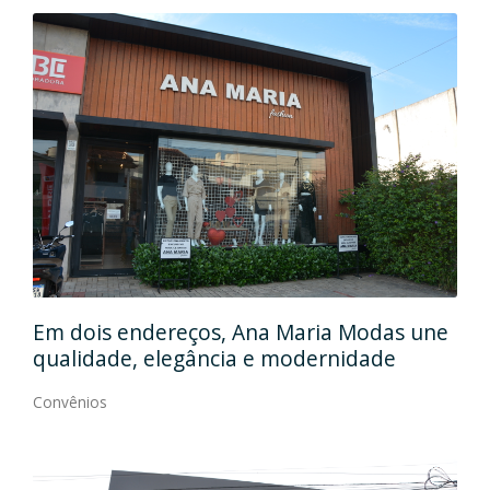
Em
gos
Em dois endereços, Ana Maria Modas une
Cia
qualidade, elegância e modernidade
Con
Convênios