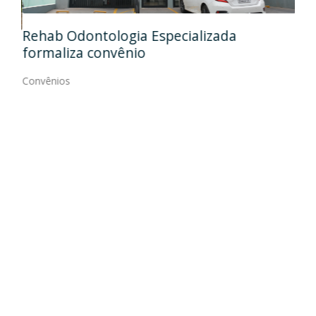
Ida
Rehab Odontologia Especializada
art
formaliza convênio
Con
Convênios