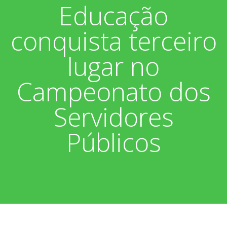
Educação
Associados
Fotos
conquista terceiro
Nossos Convênios
Aniversariantes
Notícias
lugar no
Sobre
Boletim Informativo
Vídeos
Campeonato dos
Diretoria
Extrato do Cartão ASP
Servidores
Nossa História
Públicos