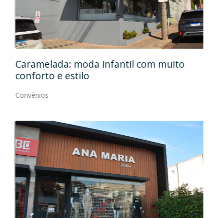
Caramelada: moda infantil com muito
Mas
conforto e estilo
Con
Convênios