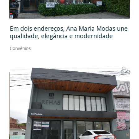
Em
gos
Em dois endereços, Ana Maria Modas une
Cia
qualidade, elegância e modernidade
Con
Convênios