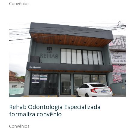
Convênios
Ida
Rehab Odontologia Especializada
art
formaliza convênio
Con
Convênios