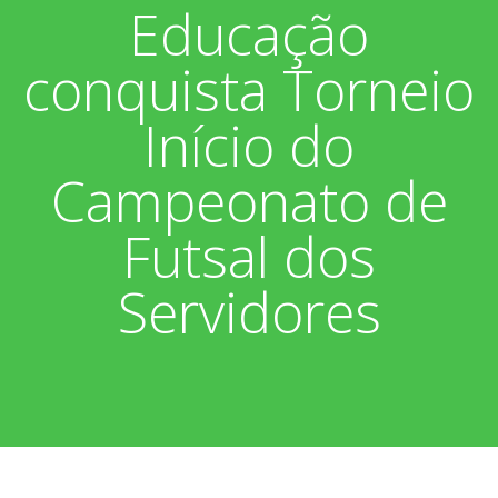
Educação
Associados
Fotos
conquista Torneio
Nossos Convênios
Aniversariantes
Notícias
Início do
Sobre
Boletim Informativo
Vídeos
Campeonato de
Diretoria
Extrato do Cartão ASP
Futsal dos
Nossa História
Servidores