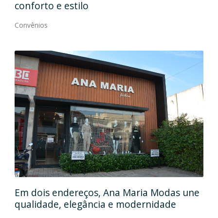
conforto e estilo
Con
Convênios
Em
gos
Em dois endereços, Ana Maria Modas une
Cia
qualidade, elegância e modernidade
Con