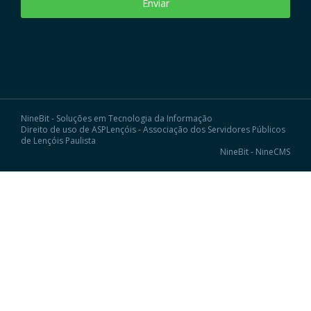
Enviar
NineBit - Soluções em Tecnologia da Informação
Direito de uso de ASPLençóis - Associação dos Servidores Públicos
de Lençóis Paulista
NineBit - NineCMS