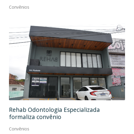
Convênios
Ida
Rehab Odontologia Especializada
art
formaliza convênio
Con
Convênios