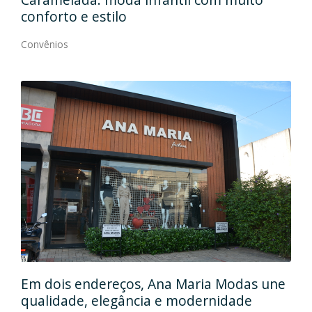
conforto e estilo
Con
Convênios
Em
gos
Em dois endereços, Ana Maria Modas une
Cia
qualidade, elegância e modernidade
Con