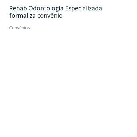
Ida
Rehab Odontologia Especializada
art
formaliza convênio
Con
Convênios