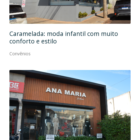
Caramelada: moda infantil com muito
Mas
conforto e estilo
Con
Convênios