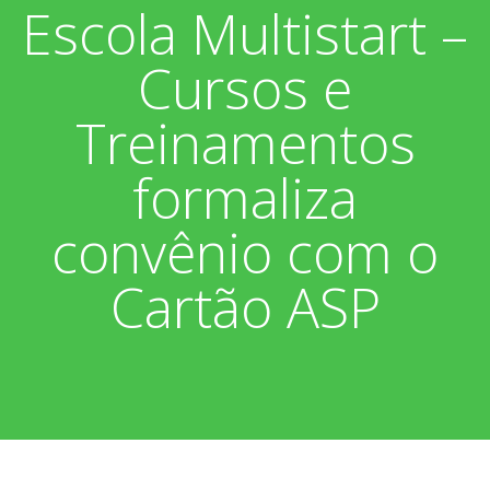
Escola Multistart –
Associados
Fotos
Cursos e
Nossos Convênios
Aniversariantes
Notícias
Treinamentos
Sobre
Boletim Informativo
Vídeos
formaliza
Diretoria
Extrato do Cartão ASP
convênio com o
Nossa História
Cartão ASP