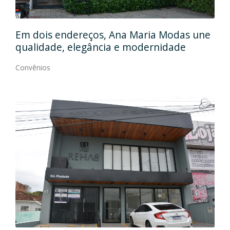
Em
gos
Em dois endereços, Ana Maria Modas une
Cia
qualidade, elegância e modernidade
Con
Convênios