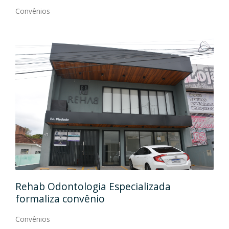
Convênios
Ida
Rehab Odontologia Especializada
art
formaliza convênio
Con
Convênios