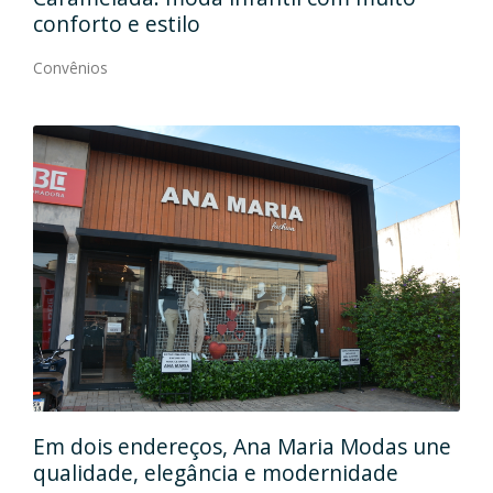
conforto e estilo
Con
Convênios
Em
gos
Em dois endereços, Ana Maria Modas une
Cia
qualidade, elegância e modernidade
Con