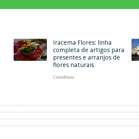
Em dois endereços, Ana
Maria Modas une
qualidade, elegância e
modernidade
Convênios