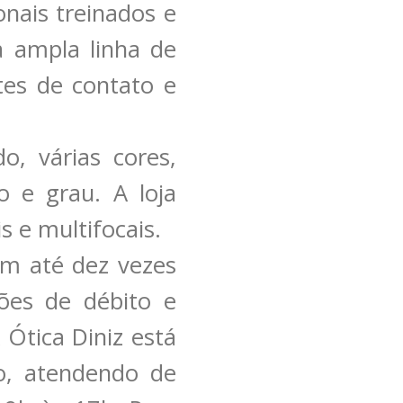
nais treinados e
a ampla linha de
tes de contato e
o, várias cores,
o e grau. A loja
s e multifocais.
em até dez vezes
ões de débito e
 Ótica Diniz está
o, atendendo de