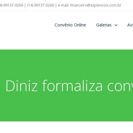
4) 99137-0266 | (14) 99137-0266 | e-mail:
financeiro@asplencois.com.br
Convênio Online
Galerias
As
 Diniz formaliza co