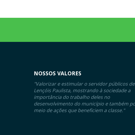
NOSSOS VALORES
"Valorizar e estimular o servidor públicos de
Lençóis Paulista, mostrando à sociedade a
importância do trabalho deles no
desenvolvimento do município e também p
meio de ações que beneficiem a classe."