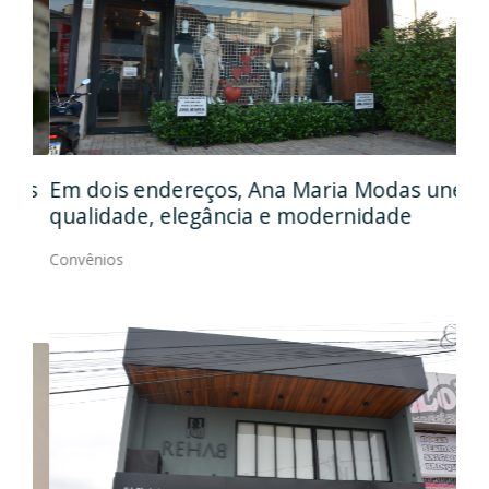
Em
gos
Em dois endereços, Ana Maria Modas une
Cia
qualidade, elegância e modernidade
Con
Convênios