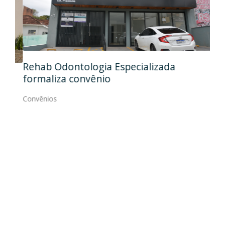
Ida
Rehab Odontologia Especializada
art
formaliza convênio
Con
Convênios