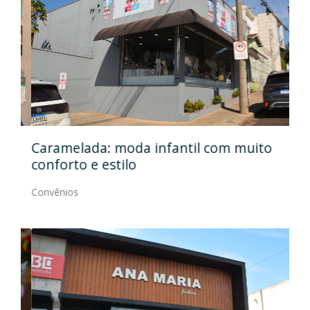
Caramelada: moda infantil com muito
Mas
conforto e estilo
Con
Convênios