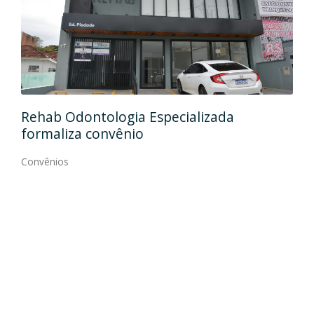
Ida
Rehab Odontologia Especializada
art
formaliza convênio
Con
Convênios