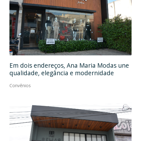
Em
gos
Em dois endereços, Ana Maria Modas une
Cia
qualidade, elegância e modernidade
Con
Convênios