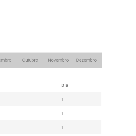
embro
Outubro
Novembro
Dezembro
Dia
1
1
1